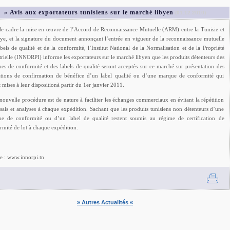
» Avis aux exportateurs tunisiens sur le marché libyen
(01.12.2010)
le cadre la mise en œuvre de l’Accord de Reconnaissance Mutuelle (ARM) entre la Tunisie et
bye, et la signature du document annonçant l’entrée en vigueur de la reconnaissance mutuelle
abels de qualité et de la conformité, l’Institut National de la Normalisation et de la Propriété
trielle (INNORPI) informe les exportateurs sur le marché libyen que les produits détenteurs des
es de conformité et des labels de qualité seront acceptés sur ce marché sur présentation des
tations de confirmation de bénéfice d’un label qualité ou d’une marque de conformité qui
 mises à leur dispositionà partir du 1er janvier 2011.
 nouvelle procédure est de nature à faciliter les échanges commerciaux en évitant la répétition
ssais et analyses à chaque expédition. Sachant que les produits tunisiens non détenteurs d’une
e de conformité ou d’un label de qualité restent soumis au régime de certification de
rmité de lot à chaque expédition.
e : www.innorpi.tn
» Autres Actualités «