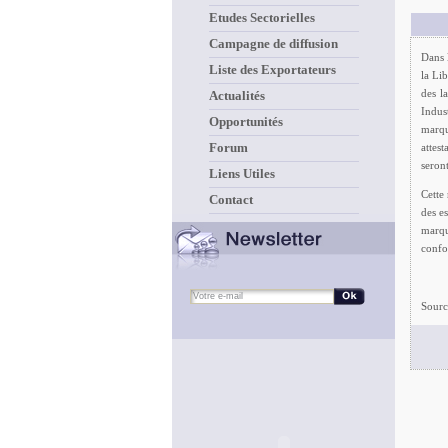
Etudes Sectorielles
Campagne de diffusion
Dans 
Liste des Exportateurs
la Li
des l
Actualités
Indus
Opportunités
marqu
Forum
attes
seront
Liens Utiles
Cette
Contact
des e
marqu
confo
Sourc